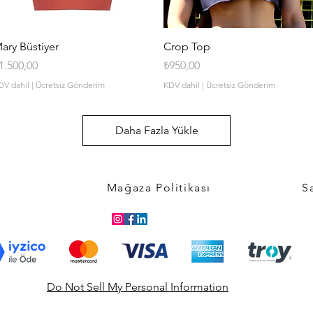
Hızlı Bakış
Hızlı Bakış
ary Büstiyer
Crop Top
iyat
Fiyat
1.500,00
₺950,00
DV dahil
|
Ücretsiz Gönderim
KDV dahil
|
Ücretsiz Gönderim
Daha Fazla Yükle
Mağaza Politikası
S
Do Not Sell My Personal Information