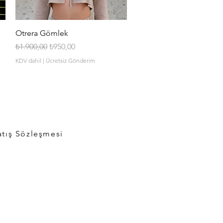
Hızlı Bakış
Otrera Gömlek
Normal Fiyat
İndirimli Fiyat
₺1.900,00
₺950,00
KDV dahil
|
Ücretsiz Gönderim
atış Sözleşmesi