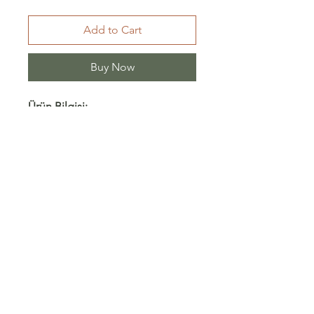
Add to Cart
Buy Now
Ürün Bilgisi:
Kumaş astarlıdır.
Ürün etek ve degaje yaka üst
olarak iki parçadan oluşur.
Ürün rengi siyah pullu.
Shipping/ Returns
Store Policy
Sales Agreement