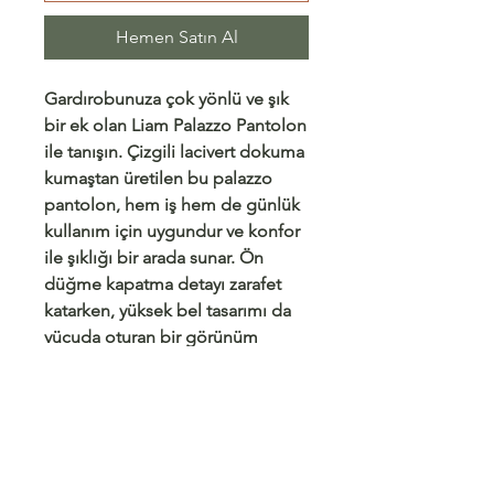
Hemen Satın Al
Gardırobunuza çok yönlü ve şık
bir ek olan Liam Palazzo Pantolon
ile tanışın. Çizgili lacivert dokuma
kumaştan üretilen bu palazzo
pantolon, hem iş hem de günlük
kullanım için uygundur ve konfor
ile şıklığı bir arada sunar. Ön
düğme kapatma detayı zarafet
katarken, yüksek bel tasarımı da
vücuda oturan bir görünüm
sağlar. İster ofis için bluzla, ister
günlük kullanım için tişörtle
kombinleyin, bu palazzo
pantolon koleksiyonunuzun
vazgeçilmezi olmaya aday. Liam