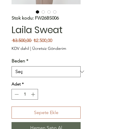
Stok kodu: FW26BS006
Laila Sweat
Normal
İndirimli
 ₺3.500,00 
₺2.500,00
Fiyat
Fiyat
KDV dahil
|
Ücretsiz Gönderim
Beden
*
Adet
*
Sepete Ekle
Hemen Satın Al