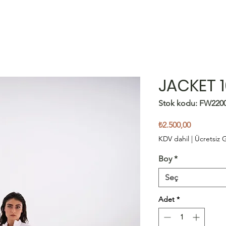
JACKET 
Stok kodu: FW220
Fiyat
₺2.500,00
KDV dahil
|
Ücretsiz
Boy
*
Seç
Adet
*