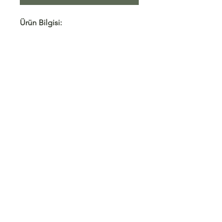
Ürün Bilgisi:
Kumaş astarlıdır.
Ürün etek ve degaje yaka üst
olarak iki parçadan oluşur.
Ürün rengi kiremittir.
Kargo/ İade
Mağaza Politikası
Satış Sözleşmesi
Do Not Sell My Personal Information