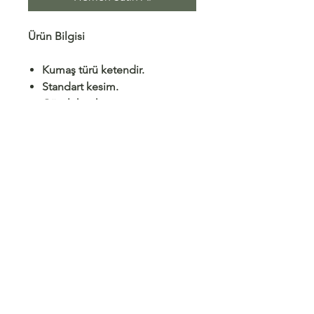
Ürün Bilgisi
Kumaş türü ketendir.
Standart kesim.
Gömlek yaka.
İç göstermez.
Model Ölçüleri
Kargo/ İade
Mağaza Politikası
Satış Sözleşmesi