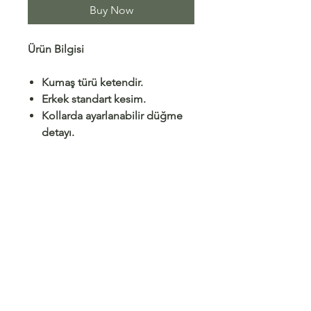
Buy Now
Ürün Bilgisi
Kumaş türü ketendir.
Erkek standart kesim.
Kollarda ayarlanabilir düğme
detayı.
Hakim yaka.
İç göstermez.
Kumaş esnek değildir.
Model Ölçüleri
Shipping/ Returns