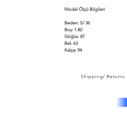
Model Ölçü Bilgileri
Beden: S/ 36
Boy: 1.82
Göğüs: 87
Bel: 63
Kalça: 94
Shipping/ Returns