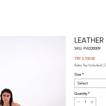
LEATHER 
SKU: FW220009
Price
TRY 2,700.00
Sales Tax Included
|
Ü
Size
*
Select
Quantity
*