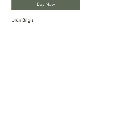
Buy Now
Ürün Bilgisi
Kumaş esnek değildir.
Standart kesim.
İç göstermez. Kumaş çift kat
astarlı olarak dikilmiştir.
Kumaş türü çift kat müslindir.
Shipping/ Returns
Store Policy
Sales Agreement