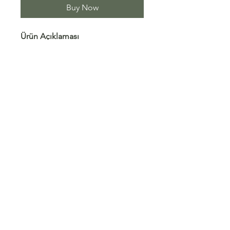
Buy Now
Ürün Açıklaması
Kumaş türü üç iplik
şardonludur.
Pamuklu.
Oversize
Shipping/ Returns
Store Policy
Sales Agreement