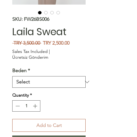
SKU: FW26BS006
Laila Sweat
Regular
Sale
 TRY 3,500.00 
TRY 2,500.00
Price
Price
Sales Tax Included
|
Ücretsiz Gönderim
Beden
*
Quantity
*
Add to Cart