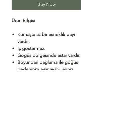
Buy Now
Ürün Bilgisi
Kumaşta az bir esneklik payı
vardır.
İç göstermez.
Göğüs bölgesinde astar vardır.
Boyundan bağlama ile göğüs
bedeninizi ayarlayabilirsiniz.
Kapama yöntemi fermuardır.
İki yan yırtmaç dretaylıdır.
Sırt dekolte detayı vardır.
Model Ölçüleri