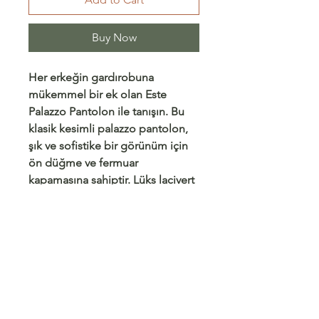
Buy Now
Her erkeğin gardırobuna
mükemmel bir ek olan Este
Palazzo Pantolon ile tanışın. Bu
klasik kesimli palazzo pantolon,
şık ve sofistike bir görünüm için
ön düğme ve fermuar
kapamasına sahiptir. Lüks lacivert
çizgili dokuma kumaştan üretilen
bu pantolon, zarafet ve stil yayar.
Palazzo silüeti, geleneksel
tasarıma modern bir dokunuş
katarak hem resmi hem de
günlük kullanım için çok yönlü bir
seçenek haline getirir.