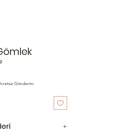
 Gömlek
9
cretsiz Gönderim
eri