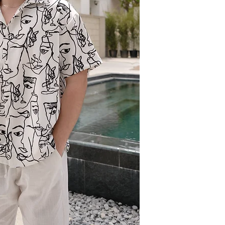
Omuz: 102cm
Bel: 92cm
Boy: 1.85cm
Kilo: 83