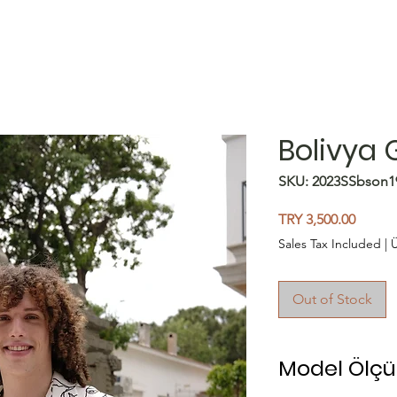
Bolivya
SKU: 2023SSbson1
Price
TRY 3,500.00
Sales Tax Included
|
Ü
Out of Stock
Model Ölçül