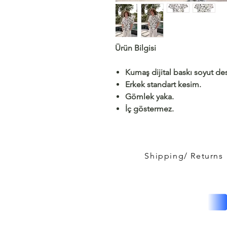
Ürün Bilgisi
Kumaş dijital baskı soyut des
Erkek standart kesim.
Gömlek yaka.
İç göstermez.
Shipping/ Returns